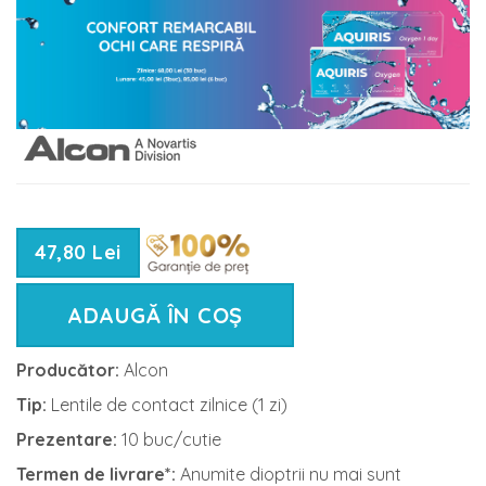
47,80 Lei
ADAUGĂ ÎN COȘ
Producător:
Alcon
Tip:
Lentile de contact zilnice (1 zi)
Prezentare:
10 buc/cutie
Termen de livrare*:
Anumite dioptrii nu mai sunt