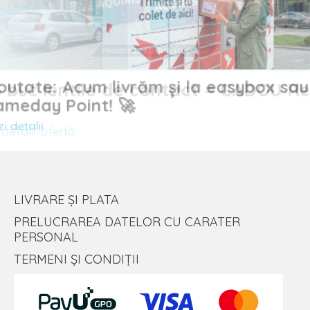
Noutate: Acum livrăm și la easybox sau
uc lentile de contact = CADOU
Sameday Point! 🚀
Vezi detalii
alii ofertă
LIVRARE ȘI PLATA
PRELUCRAREA DATELOR CU CARATER
PERSONAL
TERMENI ȘI CONDIȚII