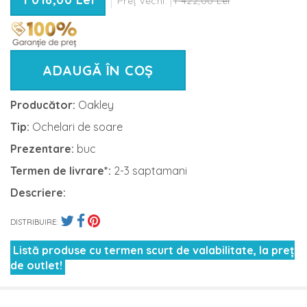
Preț vechi:
1 422,00 Lei
ADAUGĂ ÎN COȘ
Producător:
Oakley
Tip:
Ochelari de soare
Prezentare:
buc
Termen de livrare*:
2-3 saptamani
Descriere:
DISTRIBUIRE:
Listă produse cu termen scurt de valabilitate, la preț
de outlet!