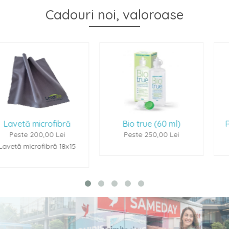
Cadouri noi, valoroase
ră
Bio true (60 ml)
Renu Multiplus (6
i
Peste 250,00 Lei
Peste 250,00 Le
8x15