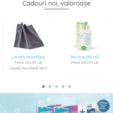
Cadouri noi, valoroase
microfibră
Bio true (60 ml)
Renu Mult
200,00 Lei
Peste 250,00 Lei
Peste 
crofibră 18x15