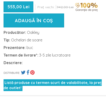
553,00 Lei
Preț vechi:
942,00 Lei
ADAUGĂ ÎN COȘ
Producător:
Oakley
Tip:
Ochelari de soare
Prezentare:
buc
Termen de livrare*:
3-5 zile lucratoare
Descriere:
DISTRIBUIRE:
Listă produse cu termen scurt de valabilitate, la preț
de outlet!