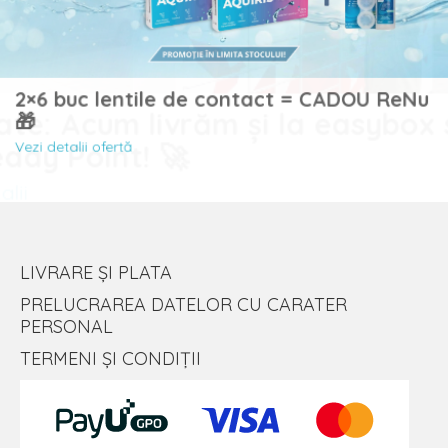
Noutate: Acum livrăm și la easybox sau
buc lentile de contact = CADOU 
Sameday Point! 🚀
Vezi detalii
talii ofertă
LIVRARE ȘI PLATA
PRELUCRAREA DATELOR CU CARATER
PERSONAL
TERMENI ȘI CONDIȚII