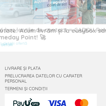
Noutate: Acum livrăm și la easybox sau
buc lentile de contact = CADOU
Sameday Point! 🚀
Vezi detalii
alii ofertă
LIVRARE ȘI PLATA
PRELUCRAREA DATELOR CU CARATER
PERSONAL
TERMENI ȘI CONDIȚII