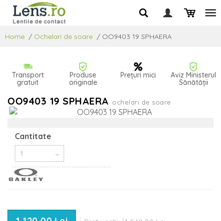
Home
/
Ochelari de soare
/
OO9403 19 SPHAERA
Transport
Produse
Prețuri mici
Aviz Ministerul
gratuit
originale
Sănătății
OO9403 19 SPHAERA
ochelari de soare
Cantitate
1 120,00 Lei