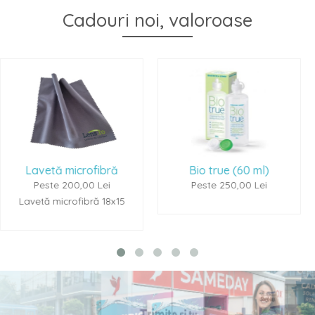
Cadouri noi, valoroase
rofibră
Bio true (60 ml)
Renu Multipl
00 Lei
Peste 250,00 Lei
Peste 250,
bră 18x15