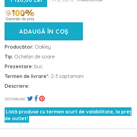
Preț vechi:
1 548,00 Lei
ADAUGĂ ÎN COȘ
Producător:
Oakley
Tip:
Ochelari de soare
Prezentare:
buc
Termen de livrare*:
2-3 saptamani
Descriere:
DISTRIBUIRE:
Listă produse cu termen scurt de valabilitate, la preț
de outlet!