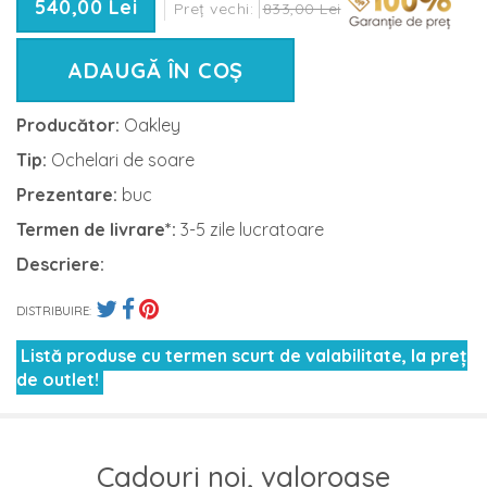
540,00 Lei
Preț vechi:
833,00 Lei
ADAUGĂ ÎN COȘ
Producător:
Oakley
Tip:
Ochelari de soare
Prezentare:
buc
Termen de livrare*:
3-5 zile lucratoare
Descriere:
DISTRIBUIRE:
Listă produse cu termen scurt de valabilitate, la preț
de outlet!
Cadouri noi, valoroase