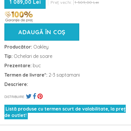
1 089,00 Lei
Preț vechi:
1 509,00 Lei
ADAUGĂ ÎN COȘ
Producător:
Oakley
Tip:
Ochelari de soare
Prezentare:
buc
Termen de livrare*:
2-3 saptamani
Descriere:
DISTRIBUIRE:
Listă produse cu termen scurt de valabilitate, la preț
de outlet!