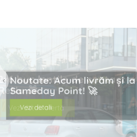
prev
Noutate: Acum livrăm ș
Sameday Point! 🚀
Vezi detalii