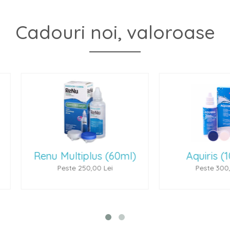
Cadouri noi, valoroase
(60ml)
Aquiris (100 ml)
P
ei
Peste 300,00 Lei
P