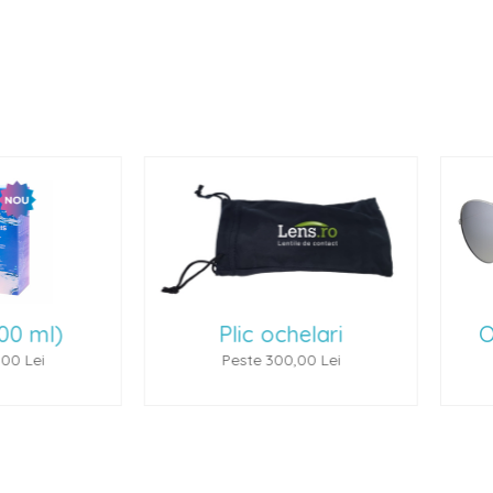
lic ochelari
Ochelari de soare 1
este 300,00 Lei
Peste 500,00 Lei