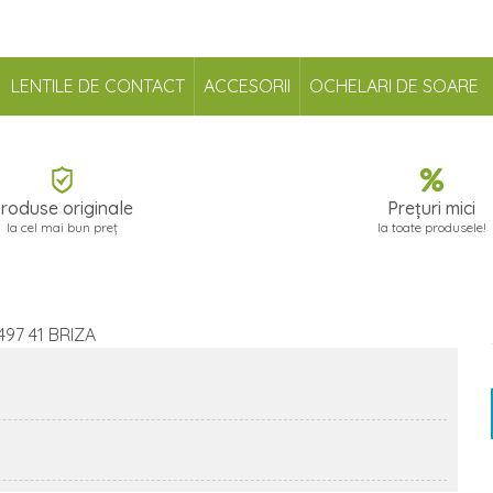
LENTILE DE CONTACT
ACCESORII
OCHELARI DE SOARE
roduse originale
Prețuri mici
la cel mai bun preț
la toate produsele!