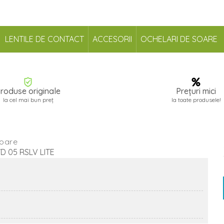
LENTILE DE CONTACT
ACCESORII
OCHELARI DE SOARE
roduse originale
Prețuri mici
la cel mai bun preț
la toate produsele!
soare