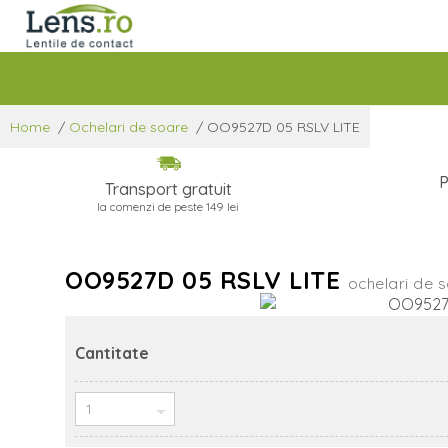
Home
/
Ochelari de soare
/
OO9527D 05 RSLV LITE
P
Transport gratuit
la comenzi de peste 149 lei
OO9527D 05 RSLV LITE
ochelari de 
Cantitate