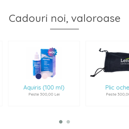
Cadouri noi, valoroase
 ml)
Plic ochelari
Oche
ei
Peste 300,00 Lei
P