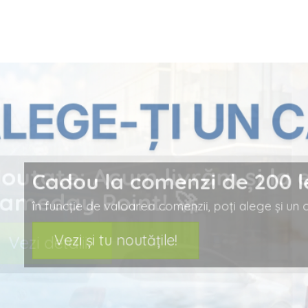
prev
Cadou la comenzi de 200
în funcție de valoarea comenzii, poți alege 
Vezi și tu noutățile!