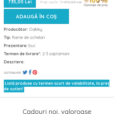
735,00 Lei
Preț vechi:
1 072,00 Lei
ADAUGĂ ÎN COȘ
Producător:
Oakley
Tip:
Rame de ochelari
Prezentare:
buc
Termen de livrare*:
2-3 saptamani
Descriere:
DISTRIBUIRE:
Listă produse cu termen scurt de valabilitate, la preț
de outlet!
Cadouri noi, valoroase