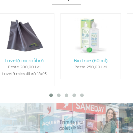
ibră
Bio true (60 ml)
Renu Multiplus 
Lei
Peste 250,00 Lei
Peste 250,00 
 18x15