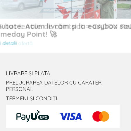
Noutate: Acum livrăm și la easybox sau
uc lentile de contact = CADOU
Sameday Point! 🚀
Vezi detalii
alii ofertă
LIVRARE ȘI PLATA
PRELUCRAREA DATELOR CU CARATER
PERSONAL
TERMENI ȘI CONDIȚII