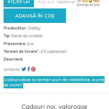
612,00 Lei
Preț vechi:
921,00 Lei
ADAUGĂ ÎN COȘ
Producător:
Oakley
Tip:
Rame de ochelari
Prezentare:
buc
Termen de livrare*:
2-3 saptamani
Descriere:
DISTRIBUIRE:
Listă produse cu termen scurt de valabilitate, la preț
de outlet!
Cadouri noi, valoroase