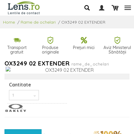
Home
/
Rame de ochelari
/
OX3249 02 EXTENDER
Transport
Produse
Prețuri mici
Aviz Ministerul
gratuit
originale
Sănătății
OX3249 02 EXTENDER
rame_de_ochelari
Cantitate