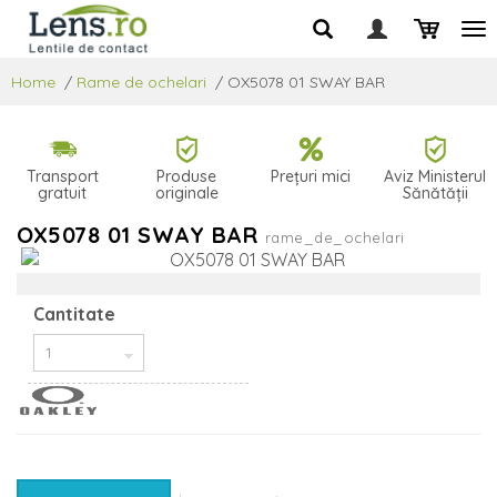
Home
/
Rame de ochelari
/
OX5078 01 SWAY BAR
Transport
Produse
Prețuri mici
Aviz Ministerul
gratuit
originale
Sănătății
OX5078 01 SWAY BAR
rame_de_ochelari
Cantitate