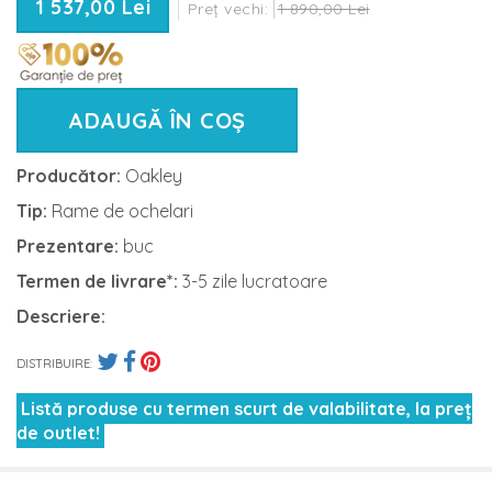
1 537,00 Lei
Preț vechi:
1 890,00 Lei
ADAUGĂ ÎN COȘ
Producător:
Oakley
Tip:
Rame de ochelari
Prezentare:
buc
Termen de livrare*:
3-5 zile lucratoare
Descriere:
DISTRIBUIRE:
Listă produse cu termen scurt de valabilitate, la preț
de outlet!