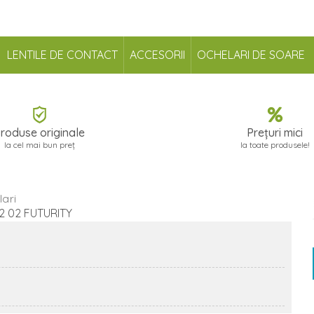
LENTILE DE CONTACT
ACCESORII
OCHELARI DE SOARE
roduse originale
Prețuri mici
la cel mai bun preț
la toate produsele!
ari