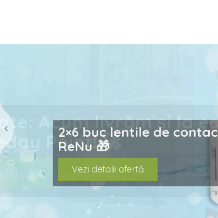
prev
Noutate: Acum livrăm ș
Sameday Point! 🚀
Vezi detalii