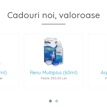
Cadouri noi, valoroase
(60ml)
Aquiris (100 ml)
P
ei
Peste 300,00 Lei
P