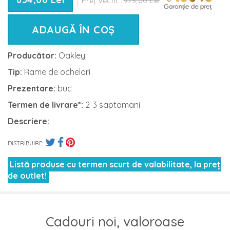
Preț vechi:
973,00 Lei
ADAUGĂ ÎN COȘ
Producător:
Oakley
Tip:
Rame de ochelari
Prezentare:
buc
Termen de livrare*:
2-3 saptamani
Descriere:
DISTRIBUIRE:
Listă produse cu termen scurt de valabilitate, la preț
de outlet!
Cadouri noi, valoroase