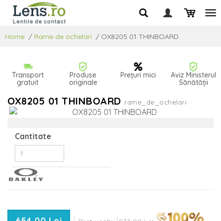
Home
/
Rame de ochelari
/
OX8205 01 THINBOARD
Transport
Produse
Prețuri mici
Aviz Ministerul
gratuit
originale
Sănătății
OX8205 01 THINBOARD
rame_de_ochelari
Cantitate
654,00 Lei