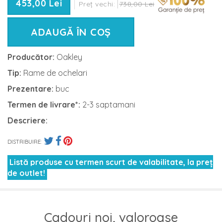
453,00 Lei
Preț vechi:
738,00 Lei
ADAUGĂ ÎN COȘ
Producător:
Oakley
Tip:
Rame de ochelari
Prezentare:
buc
Termen de livrare*:
2-3 saptamani
Descriere:
DISTRIBUIRE:
Listă produse cu termen scurt de valabilitate, la preț
de outlet!
Cadouri noi, valoroase