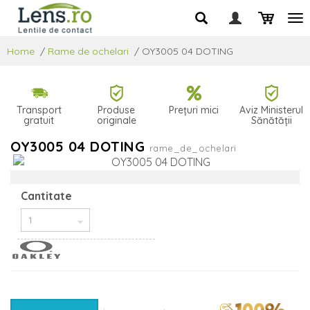
Home
/
Rame de ochelari
/
OY3005 04 DOTING
Transport
Produse
Prețuri mici
Aviz Ministerul
gratuit
originale
Sănătății
OY3005 04 DOTING
rame_de_ochelari
Cantitate