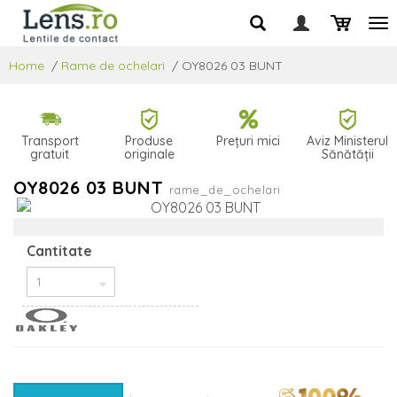
Home
/
Rame de ochelari
/
OY8026 03 BUNT
Transport
Produse
Prețuri mici
Aviz Ministerul
gratuit
originale
Sănătății
OY8026 03 BUNT
rame_de_ochelari
Cantitate