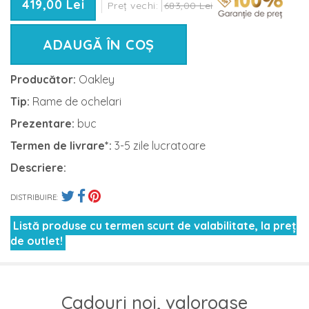
419,00 Lei
Preț vechi:
683,00 Lei
ADAUGĂ ÎN COȘ
Producător:
Oakley
Tip:
Rame de ochelari
Prezentare:
buc
Termen de livrare*:
3-5 zile lucratoare
Descriere:
DISTRIBUIRE:
Listă produse cu termen scurt de valabilitate, la preț
de outlet!
Cadouri noi, valoroase