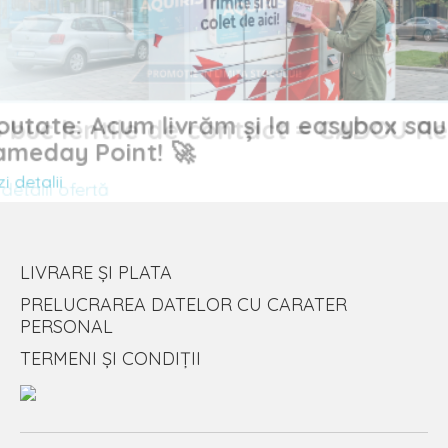
Noutate: Acum livrăm și la easybox sau
uc lentile de contact = CADOU
Sameday Point! 🚀
Vezi detalii
alii ofertă
LIVRARE ȘI PLATA
PRELUCRAREA DATELOR CU CARATER
PERSONAL
TERMENI ȘI CONDIȚII