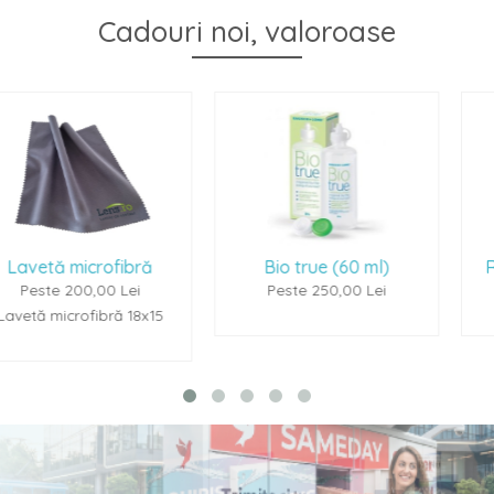
Cadouri noi, valoroase
bră
Bio true (60 ml)
Renu Multiplus (
ei
Peste 250,00 Lei
Peste 250,00 L
18x15