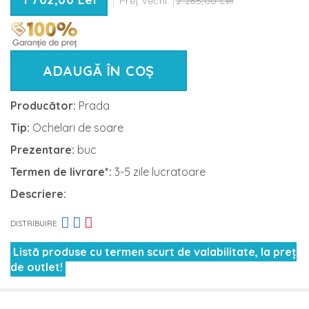
Preț vechi:
2 265,00 Lei
ADAUGĂ ÎN COȘ
Producător:
Prada
Tip:
Ochelari de soare
Prezentare:
buc
Termen de livrare*:
3-5 zile lucratoare
Descriere:
DISTRIBUIRE:
Listă produse cu termen scurt de valabilitate, la preț
de outlet!