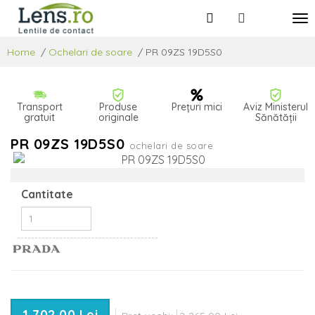
Home
/
Ochelari de soare
/
PR 09ZS 19D5S0
Transport
Produse
Prețuri mici
Aviz Ministerul
gratuit
originale
Sănătății
PR 09ZS 19D5S0
ochelari de soare
Cantitate
1 702,00 Lei