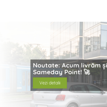
prev
Noutate: Acum livrăm ș
Sameday Point! 🚀
Vezi detalii