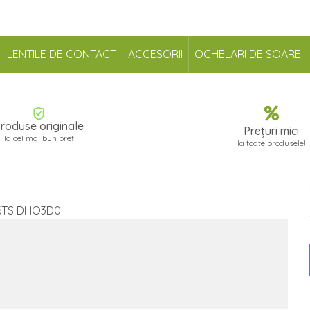
LENTILE DE CONTACT
ACCESORII
OCHELARI DE SOARE
roduse originale
Prețuri mici
la cel mai bun preț
la toate produsele!