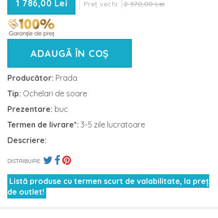
1 786,00 Lei
Preț vechi:
2 370,00 Lei
ADAUGĂ ÎN COȘ
Producător:
Prada
Tip:
Ochelari de soare
Prezentare:
buc
Termen de livrare*:
3-5 zile lucratoare
Descriere:
DISTRIBUIRE:
Listă produse cu termen scurt de valabilitate, la preț
de outlet!