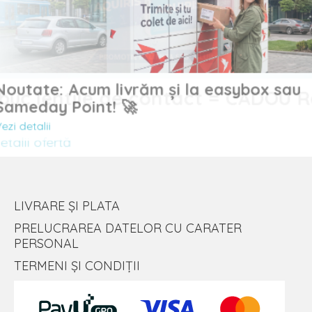
Noutate: Acum livrăm și la easybox sau
uc lentile de contact = CADOU
Sameday Point! 🚀
Vezi detalii
lii ofertă
LIVRARE ȘI PLATA
PRELUCRAREA DATELOR CU CARATER
PERSONAL
TERMENI ȘI CONDIȚII