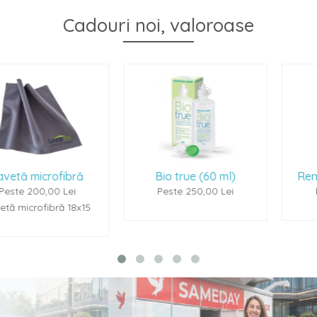
Cadouri noi, valoroase
ă
Bio true (60 ml)
Renu Multiplus (60
Peste 250,00 Lei
Peste 250,00 Lei
15