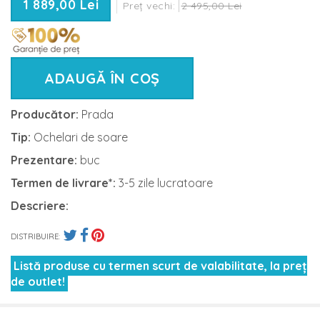
1 889,00 Lei
Preț vechi:
2 495,00 Lei
ADAUGĂ ÎN COȘ
Producător:
Prada
Tip:
Ochelari de soare
Prezentare:
buc
Termen de livrare*:
3-5 zile lucratoare
Descriere:
DISTRIBUIRE:
Listă produse cu termen scurt de valabilitate, la preț
de outlet!