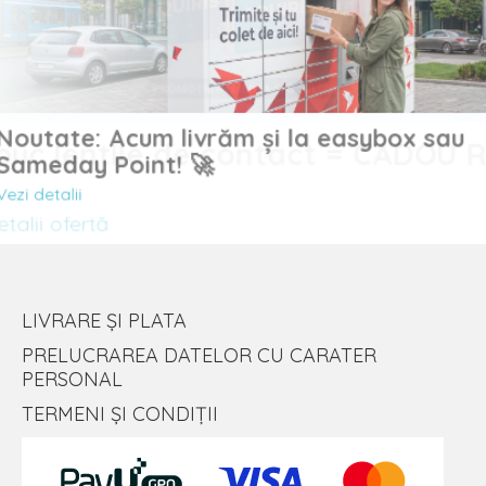
Noutate: Acum livrăm și la easybox sau
uc lentile de contact = CADOU
Sameday Point! 🚀
Vezi detalii
lii ofertă
LIVRARE ȘI PLATA
PRELUCRAREA DATELOR CU CARATER
PERSONAL
TERMENI ȘI CONDIȚII