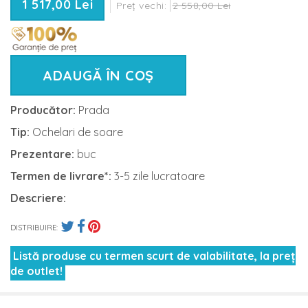
1 517,00 Lei
Preț vechi:
2 558,00 Lei
ADAUGĂ ÎN COȘ
Producător:
Prada
Tip:
Ochelari de soare
Prezentare:
buc
Termen de livrare*:
3-5 zile lucratoare
Descriere:
DISTRIBUIRE:
Listă produse cu termen scurt de valabilitate, la preț
de outlet!