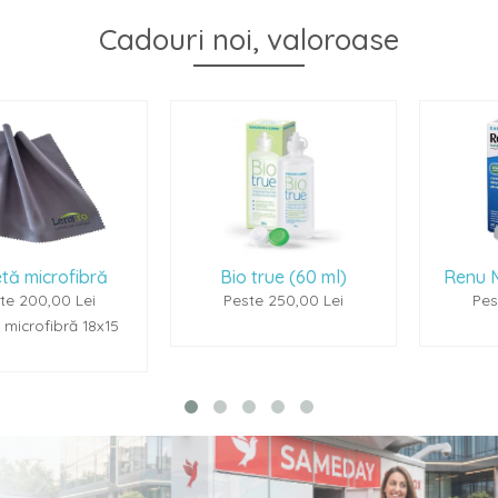
Cadouri noi, valoroase
Bio true (60 ml)
Renu Multiplus (60m
Peste 250,00 Lei
Peste 250,00 Lei
15