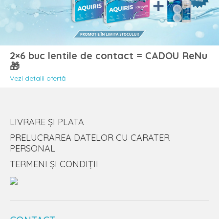
outate: Acum livrăm și la easybox sau
 buc lentile de contact = CADOU R
ameday Point! 🚀
zi detalii
detalii ofertă
LIVRARE ȘI PLATA
PRELUCRAREA DATELOR CU CARATER
PERSONAL
TERMENI ȘI CONDIȚII