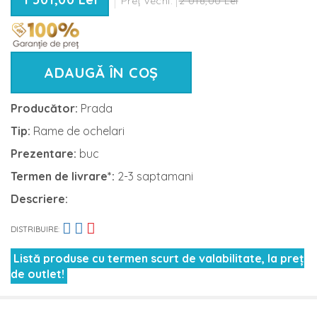
Preț vechi:
2 018,00 Lei
ADAUGĂ ÎN COȘ
Producător:
Prada
Tip:
Rame de ochelari
Prezentare:
buc
Termen de livrare*:
2-3 saptamani
Descriere:
DISTRIBUIRE:
Listă produse cu termen scurt de valabilitate, la preț
de outlet!