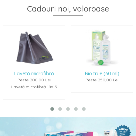
Cadouri noi, valoroase
Lavetă microfibră
Bio true (60 ml)
Re
Peste 200,00 Lei
Peste 250,00 Lei
avetă microfibră 18x15