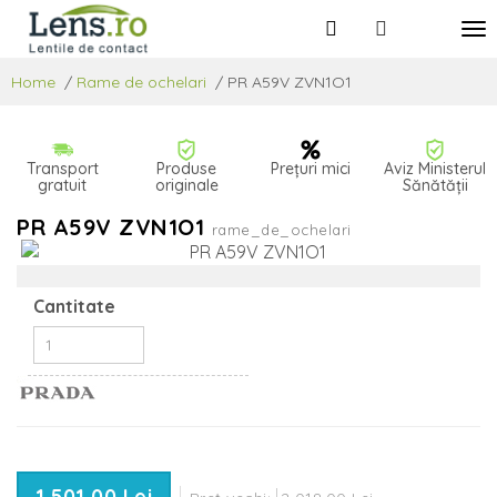
Home
/
Rame de ochelari
/
PR A59V ZVN1O1
Transport
Produse
Prețuri mici
Aviz Ministerul
gratuit
originale
Sănătății
PR A59V ZVN1O1
rame_de_ochelari
Cantitate
1 501,00 Lei