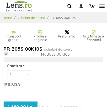
Home
/
Ochelari de soare
/
PR B05S 00K10S
Transport
Produse
Prețuri mici
Aviz Ministerul
gratuit
originale
Sănătății
PR B05S 00K10S
ochelari de soare
Cantitate
1 480,00 Lei