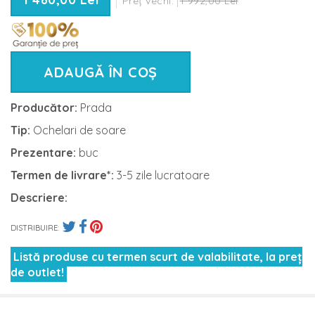
Preț vechi:
1 992,00 Lei
ADAUGĂ ÎN COȘ
Producător:
Prada
Tip:
Ochelari de soare
Prezentare:
buc
Termen de livrare*:
3-5 zile lucratoare
Descriere:
DISTRIBUIRE:
Listă produse cu termen scurt de valabilitate, la preț
de outlet!