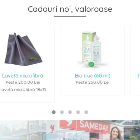
Cadouri noi, valoroase
ră
Bio true (60 ml)
Renu Multiplus (6
i
Peste 250,00 Lei
Peste 250,00 Le
8x15