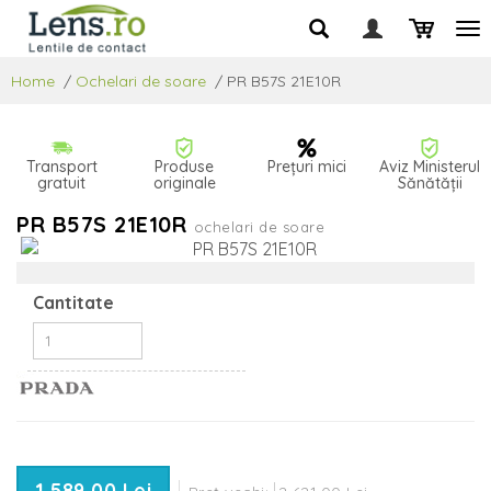
Home
/
Ochelari de soare
/
PR B57S 21E10R
Transport
Produse
Prețuri mici
Aviz Ministerul
gratuit
originale
Sănătății
PR B57S 21E10R
ochelari de soare
Cantitate
1 589,00 Lei