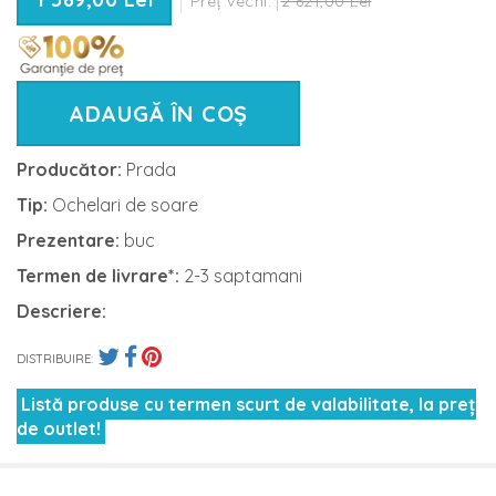
Preț vechi:
2 621,00 Lei
ADAUGĂ ÎN COȘ
Producător:
Prada
Tip:
Ochelari de soare
Prezentare:
buc
Termen de livrare*:
2-3 saptamani
Descriere:
DISTRIBUIRE:
Listă produse cu termen scurt de valabilitate, la preț
de outlet!