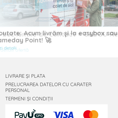
Noutate: Acum livrăm și la easybox sau
uc lentile de contact = CADOU
Sameday Point! 🚀
Vezi detalii
alii ofertă
LIVRARE ȘI PLATA
PRELUCRAREA DATELOR CU CARATER
PERSONAL
TERMENI ȘI CONDIȚII