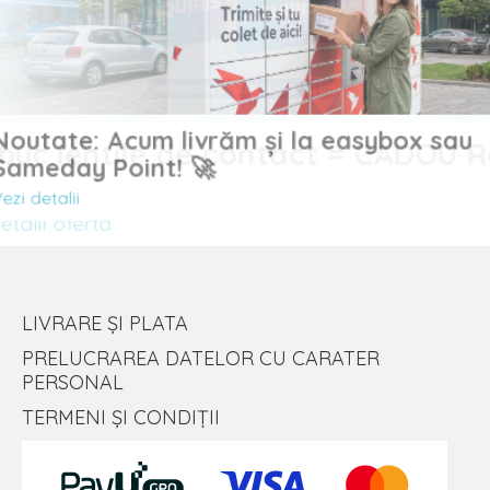
Noutate: Acum livrăm și la easybox sau
uc lentile de contact = CADOU
Sameday Point! 🚀
Vezi detalii
lii ofertă
LIVRARE ȘI PLATA
PRELUCRAREA DATELOR CU CARATER
PERSONAL
TERMENI ȘI CONDIȚII