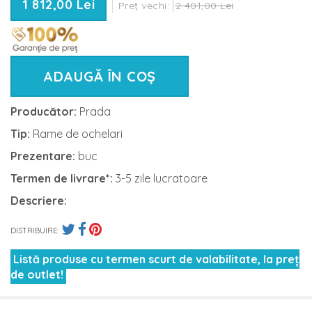
1 812,00 Lei
Preț vechi:
2 401,00 Lei
ADAUGĂ ÎN COȘ
Producător:
Prada
Tip:
Rame de ochelari
Prezentare:
buc
Termen de livrare*:
3-5 zile lucratoare
Descriere:
DISTRIBUIRE:
Listă produse cu termen scurt de valabilitate, la preț
de outlet!