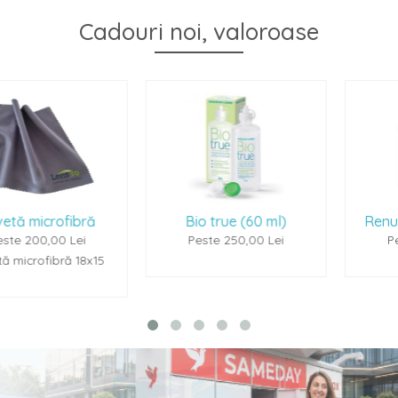
Cadouri noi, valoroase
ă
Bio true (60 ml)
Renu Multiplus (60
Peste 250,00 Lei
Peste 250,00 Lei
15