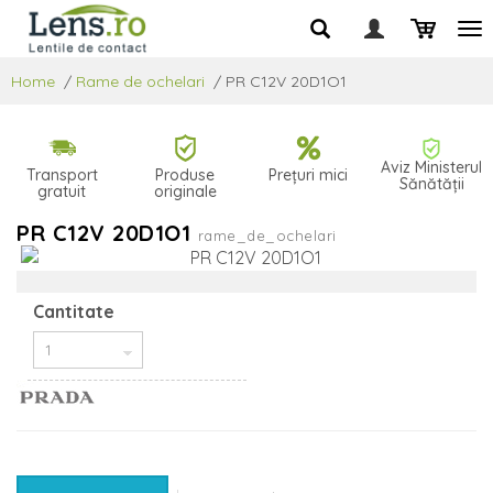
Home
/
Rame de ochelari
/
PR C12V 20D1O1
Aviz Ministerul
Transport
Produse
Prețuri mici
Sănătății
gratuit
originale
PR C12V 20D1O1
rame_de_ochelari
Cantitate