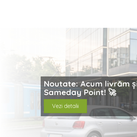
prev
Noutate: Acum livrăm ș
Sameday Point! 🚀
Vezi detalii