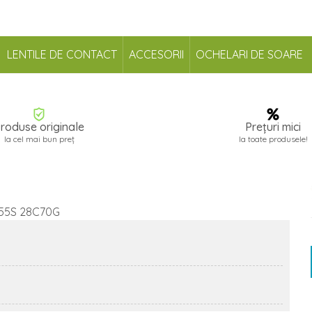
LENTILE DE CONTACT
ACCESORII
OCHELARI DE SOARE
roduse originale
Prețuri mici
la cel mai bun preț
la toate produsele!