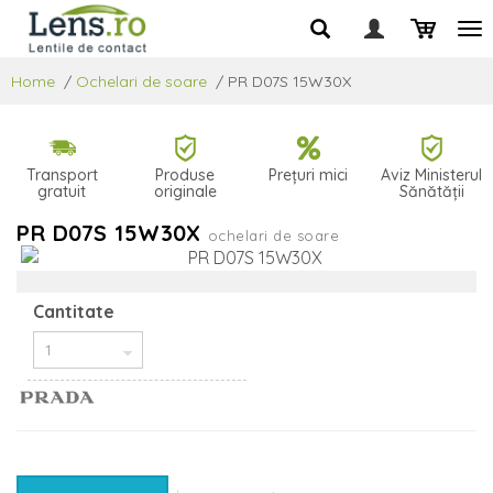
Home
/
Ochelari de soare
/
PR D07S 15W30X
Transport
Produse
Prețuri mici
Aviz Ministerul
gratuit
originale
Sănătății
PR D07S 15W30X
ochelari de soare
Cantitate