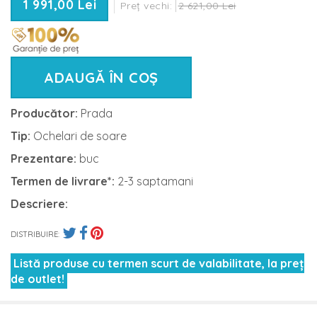
1 991,00 Lei
Preț vechi:
2 621,00 Lei
ADAUGĂ ÎN COȘ
Producător:
Prada
Tip:
Ochelari de soare
Prezentare:
buc
Termen de livrare*:
2-3 saptamani
Descriere:
DISTRIBUIRE:
Listă produse cu termen scurt de valabilitate, la preț
de outlet!