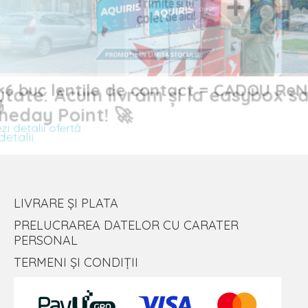
Noutate: Acum livrăm și la easybox sau
buc lentile de contact = CADOU
Sameday Point! 🚀
Vezi detalii
alii ofertă
LIVRARE ȘI PLATA
PRELUCRAREA DATELOR CU CARATER
PERSONAL
TERMENI ȘI CONDIȚII