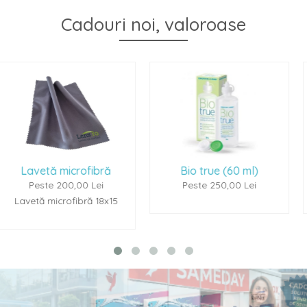
Cadouri noi, valoroase
fibră
Bio true (60 ml)
Renu Multiplus
 Lei
Peste 250,00 Lei
Peste 250,00
ă 18x15