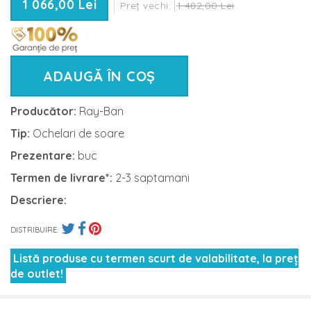
1 066,00 Lei
Preț vechi:
1 482,00 Lei
ADAUGĂ ÎN COȘ
Producător:
Ray-Ban
Tip:
Ochelari de soare
Prezentare:
buc
Termen de livrare*:
2-3 saptamani
Descriere:
DISTRIBUIRE:
Listă produse cu termen scurt de valabilitate, la preț
de outlet!