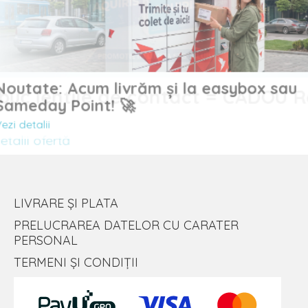
Noutate: Acum livrăm și la easybox sau
uc lentile de contact = CADOU
Sameday Point! 🚀
Vezi detalii
lii ofertă
LIVRARE ȘI PLATA
PRELUCRAREA DATELOR CU CARATER
PERSONAL
TERMENI ȘI CONDIȚII