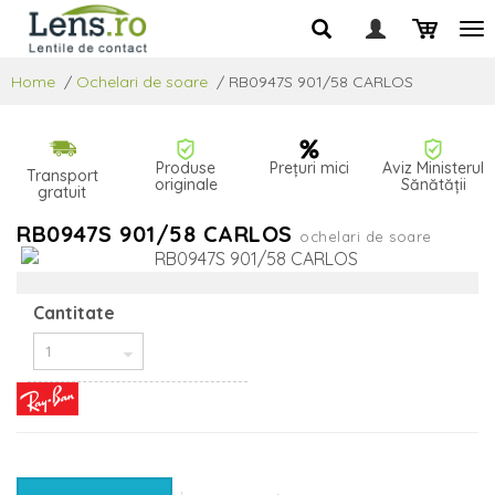
Home
/
Ochelari de soare
/
RB0947S 901/58 CARLOS
Produse
Prețuri mici
Aviz Ministerul
Transport
originale
Sănătății
gratuit
RB0947S 901/58 CARLOS
ochelari de soare
Cantitate