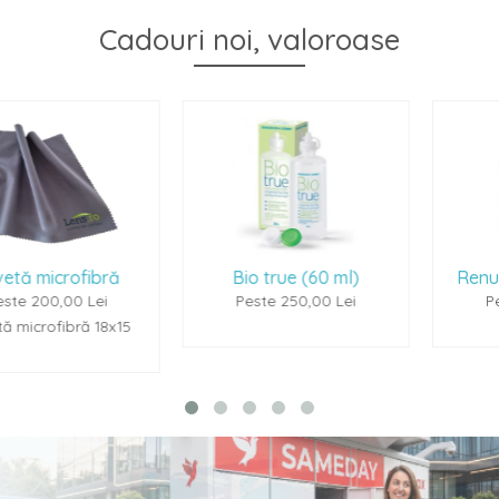
Cadouri noi, valoroase
ă
Bio true (60 ml)
Renu Multiplus (60
Peste 250,00 Lei
Peste 250,00 Lei
15