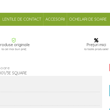
LENTILE DE CONTACT
ACCESORII
OCHELARI DE SOARE
roduse originale
Prețuri mici
la cel mai bun preț
la toate produsele!
soare