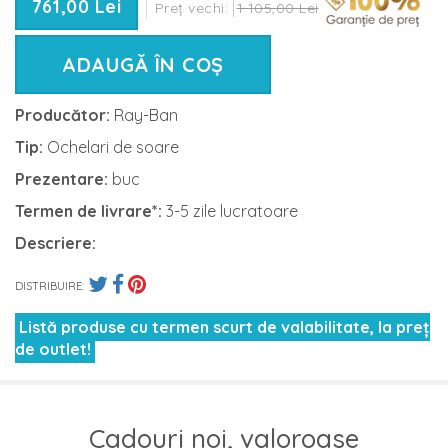
761,00 Lei
Preț vechi:
1 105,00 Lei
ADAUGĂ ÎN COȘ
Producător:
Ray-Ban
Tip:
Ochelari de soare
Prezentare:
buc
Termen de livrare*:
3-5 zile lucratoare
Descriere:
DISTRIBUIRE:
Listă produse cu termen scurt de valabilitate, la preț
de outlet!
Cadouri noi, valoroase