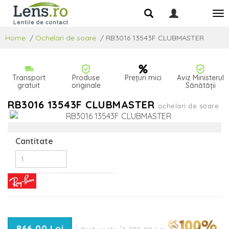
Home
/
Ochelari de soare
/
RB3016 13543F CLUBMASTER
Transport
Produse
Prețuri mici
Aviz Ministerul
gratuit
originale
Sănătății
RB3016 13543F CLUBMASTER
ochelari de soare
Cantitate
866,00 Lei