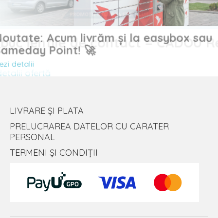
Noutate: Acum livrăm și la easybox sau
uc lentile de contact = CADOU
Sameday Point! 🚀
Vezi detalii
alii ofertă
LIVRARE ȘI PLATA
PRELUCRAREA DATELOR CU CARATER
PERSONAL
TERMENI ȘI CONDIȚII