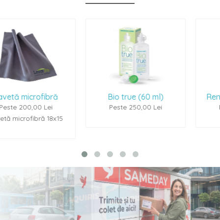
ră
Bio true (60 ml)
Renu Multiplus (60
Peste 250,00 Lei
Peste 250,00 Lei
x15