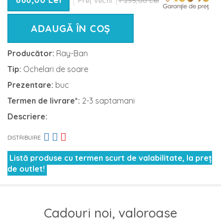
Preț vechi:
1 235,00 Lei
ADAUGĂ ÎN COȘ
Producător:
Ray-Ban
Tip:
Ochelari de soare
Prezentare:
buc
Termen de livrare*:
2-3 saptamani
Descriere:
DISTRIBUIRE:
Listă produse cu termen scurt de valabilitate, la preț
de outlet!
Cadouri noi, valoroase