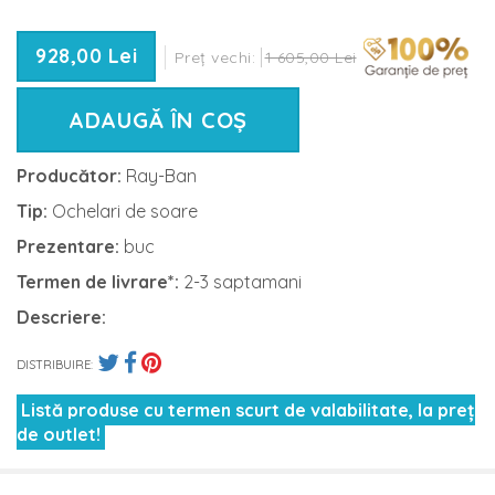
928,00 Lei
Preț vechi:
1 605,00 Lei
ADAUGĂ ÎN COȘ
Producător:
Ray-Ban
Tip:
Ochelari de soare
Prezentare:
buc
Termen de livrare*:
2-3 saptamani
Descriere:
DISTRIBUIRE:
Listă produse cu termen scurt de valabilitate, la preț
de outlet!