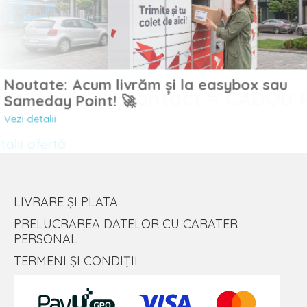
Noutate: Acum livrăm și la easybox sau
uc lentile de contact = CADOU
Sameday Point! 🚀
Vezi detalii
lii ofertă
LIVRARE ȘI PLATA
PRELUCRAREA DATELOR CU CARATER
PERSONAL
TERMENI ȘI CONDIȚII