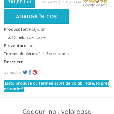
761,00 Lei
Preț vechi:
1 105,00 Lei
ADAUGĂ ÎN COȘ
Producător:
Ray-Ban
Tip:
Ochelari de soare
Prezentare:
buc
Termen de livrare*:
2-3 saptamani
Descriere:
DISTRIBUIRE:
Listă produse cu termen scurt de valabilitate, la preț
de outlet!
Cadouri noi, valoroase