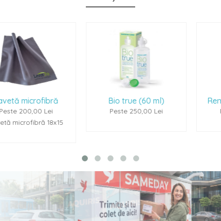
ră
Bio true (60 ml)
Renu Multiplus (60
Peste 250,00 Lei
Peste 250,00 Lei
x15