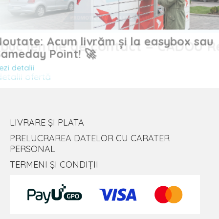
Noutate: Acum livrăm și la easybox sau
uc lentile de contact = CADOU
Sameday Point! 🚀
Vezi detalii
alii ofertă
LIVRARE ȘI PLATA
PRELUCRAREA DATELOR CU CARATER
PERSONAL
TERMENI ȘI CONDIȚII