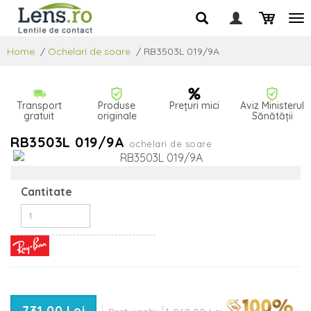
Home
/
Ochelari de soare
/
RB3503L 019/9A
Transport
Produse
Prețuri mici
Aviz Ministerul
gratuit
originale
Sănătății
RB3503L 019/9A
ochelari de soare
Cantitate
731,00 Lei