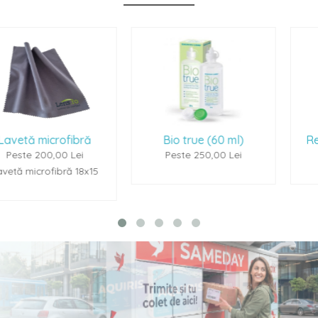
ră
Bio true (60 ml)
Renu Multiplus (6
i
Peste 250,00 Lei
Peste 250,00 Le
8x15