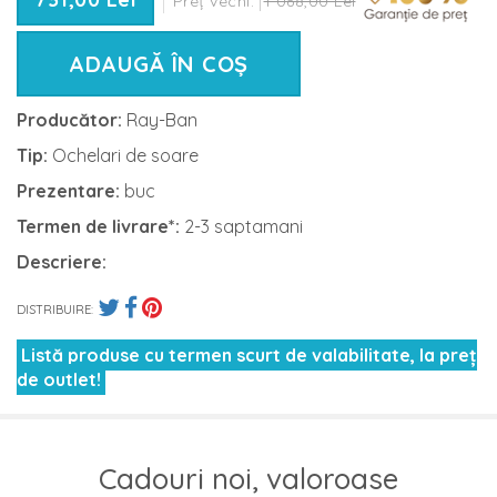
Preț vechi:
1 068,00 Lei
ADAUGĂ ÎN COȘ
Producător:
Ray-Ban
Tip:
Ochelari de soare
Prezentare:
buc
Termen de livrare*:
2-3 saptamani
Descriere:
DISTRIBUIRE:
Listă produse cu termen scurt de valabilitate, la preț
de outlet!
Cadouri noi, valoroase