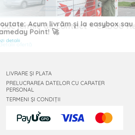
Noutate: Acum livrăm și la easybox sau
uc lentile de contact = CADOU
Sameday Point! 🚀
Vezi detalii
alii ofertă
LIVRARE ȘI PLATA
PRELUCRAREA DATELOR CU CARATER
PERSONAL
TERMENI ȘI CONDIȚII