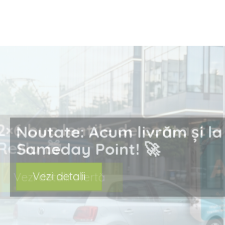
prev
Noutate: Acum livrăm ș
Sameday Point! 🚀
Vezi detalii