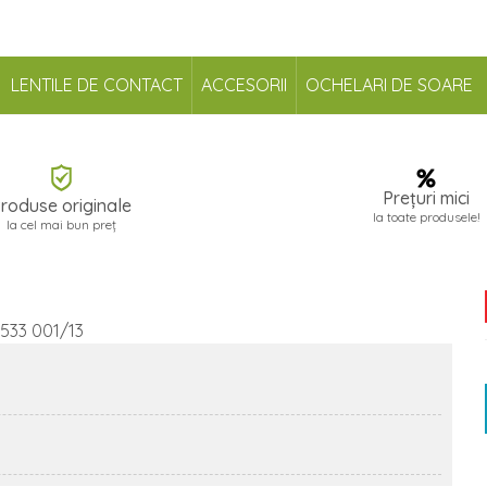
LENTILE DE CONTACT
ACCESORII
OCHELARI DE SOARE
Prețuri mici
roduse originale
la toate produsele!
la cel mai bun preț