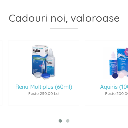
Cadouri noi, valoroase
(60ml)
Aquiris (100 ml)
P
ei
Peste 300,00 Lei
P