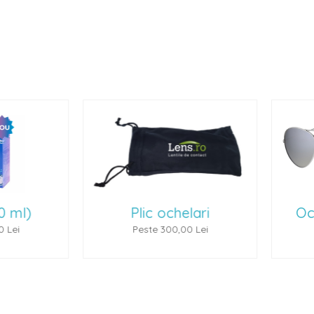
lic ochelari
Ochelari de soare 1
este 300,00 Lei
Peste 500,00 Lei