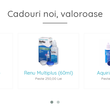
Cadouri noi, valoroase
(60ml)
Aquiris (100 ml)
P
ei
Peste 300,00 Lei
P