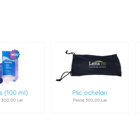
lic ochelari
Ochelari de soare 1
este 300,00 Lei
Peste 500,00 Lei