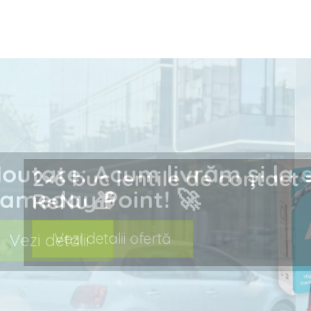
prev
Noutate: Acum livrăm ș
Sameday Point! 🚀
Vezi detalii