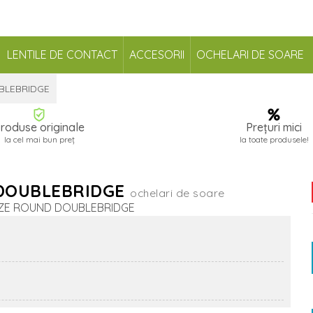
LENTILE DE CONTACT
ACCESORII
OCHELARI DE SOARE
BLEBRIDGE
roduse originale
Prețuri mici
la cel mai bun preț
la toate produsele!
 DOUBLEBRIDGE
ochelari de soare