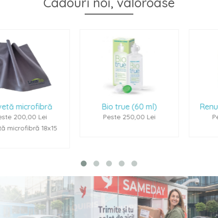
Cadouri noi, valoroase
ă
Bio true (60 ml)
Renu Multiplus (60
Peste 250,00 Lei
Peste 250,00 Lei
15