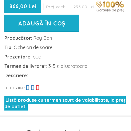
866,00 Lei
Preț vechi:
1 235,00 Lei
ADAUGĂ ÎN COȘ
Producător:
Ray-Ban
Tip:
Ochelari de soare
Prezentare:
buc
Termen de livrare*:
3-5 zile lucratoare
Descriere:
DISTRIBUIRE:
Listă produse cu termen scurt de valabilitate, la preț
de outlet!