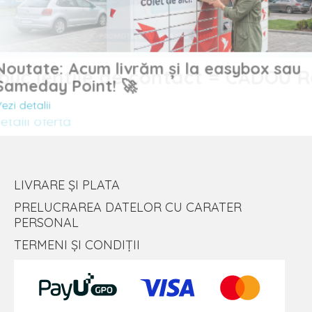
Noutate: Acum livrăm și la easybox sau
uc lentile de contact = CADOU
Sameday Point! 🚀
Vezi detalii
lii ofertă
LIVRARE ȘI PLATA
PRELUCRAREA DATELOR CU CARATER
PERSONAL
TERMENI ȘI CONDIȚII