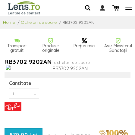
Home
/
Ochelari de soare
/
RB3702 9202AN
Transport
Produse
Prețuri mici
Aviz Ministerul
gratuit
originale
Sănătății
RB3702 9202AN
ochelari de soare
Cantitate
879,00 Lei