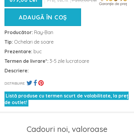
Preț vechi:
1 250,00 Lei
ADAUGĂ ÎN COȘ
Producător:
Ray-Ban
Tip:
Ochelari de soare
Prezentare:
buc
Termen de livrare*:
3-5 zile lucratoare
Descriere:
DISTRIBUIRE:
Listă produse cu termen scurt de valabilitate, la preț
de outlet!
Cadouri noi, valoroase