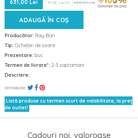
631,00 Lei
Preț vechi:
944,00 Lei
ADAUGĂ ÎN COȘ
Producător:
Ray-Ban
Tip:
Ochelari de soare
Prezentare:
buc
Termen de livrare*:
2-3 saptamani
Descriere:
DISTRIBUIRE:
Listă produse cu termen scurt de valabilitate, la preț
de outlet!
Cadouri noi, valoroase