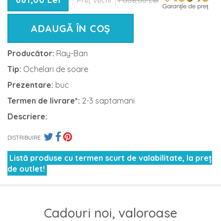
Preț vechi:
1 006,00 Lei
ADAUGĂ ÎN COȘ
Producător:
Ray-Ban
Tip:
Ochelari de soare
Prezentare:
buc
Termen de livrare*:
2-3 saptamani
Descriere:
DISTRIBUIRE:
Listă produse cu termen scurt de valabilitate, la preț
de outlet!
Cadouri noi, valoroase