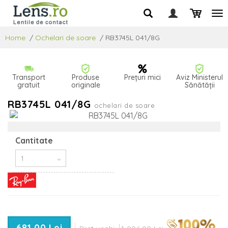
Home
/
Ochelari de soare
/
RB3745L 041/8G
Transport
Produse
Prețuri mici
Aviz Ministerul
gratuit
originale
Sănătății
RB3745L 041/8G
ochelari de soare
Cantitate
681,00 Lei