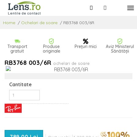
Home
/
Ochelari de soare
/
RB3768 003/6R
Transport
Produse
Prețuri mici
Aviz Ministerul
gratuit
originale
Sănătății
RB3768 003/6R
ochelari de soare
Cantitate
789,00 Lei