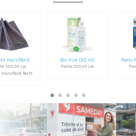
ă
Bio true (60 ml)
Renu Multiplus (60
Peste 250,00 Lei
Peste 250,00 Lei
15