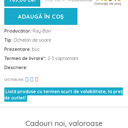
Preț vechi:
1 228,00 Lei
ADAUGĂ ÎN COȘ
Producător:
Ray-Ban
Tip:
Ochelari de soare
Prezentare:
buc
Termen de livrare*:
2-3 saptamani
Descriere:
DISTRIBUIRE:
Listă produse cu termen scurt de valabilitate, la preț
de outlet!
Cadouri noi, valoroase