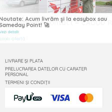
Noutate: Acum livrăm și la easybox sau
uc lentile de contact = CADOU
Sameday Point! 🚀
Vezi detalii
lii ofertă
LIVRARE ȘI PLATA
PRELUCRAREA DATELOR CU CARATER
PERSONAL
TERMENI ȘI CONDIȚII