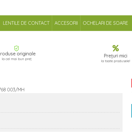
LENTILE DE CONTACT
ACCESORII
OCHELARI DE SOARE
roduse originale
Prețuri mici
la cel mai bun preț
la toate produsele!