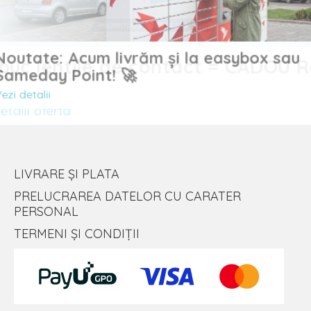
Noutate: Acum livrăm și la easybox sau
uc lentile de contact = CADOU
Sameday Point! 🚀
Vezi detalii
lii ofertă
LIVRARE ȘI PLATA
PRELUCRAREA DATELOR CU CARATER
PERSONAL
TERMENI ȘI CONDIȚII