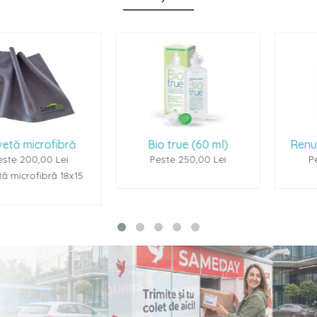
ă
Bio true (60 ml)
Renu Multiplus (60
Peste 250,00 Lei
Peste 250,00 Lei
15