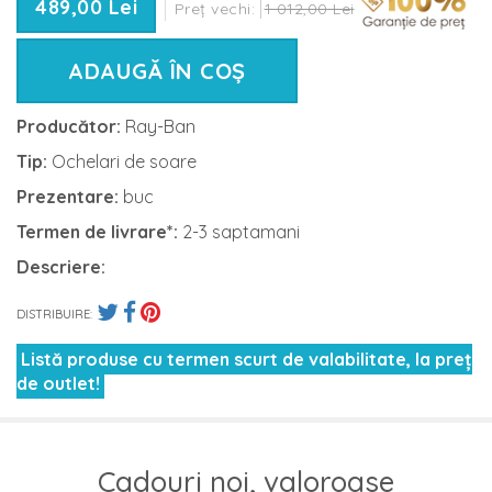
489,00 Lei
Preț vechi:
1 012,00 Lei
ADAUGĂ ÎN COȘ
Producător:
Ray-Ban
Tip:
Ochelari de soare
Prezentare:
buc
Termen de livrare*:
2-3 saptamani
Descriere:
DISTRIBUIRE:
Listă produse cu termen scurt de valabilitate, la preț
de outlet!
Cadouri noi, valoroase