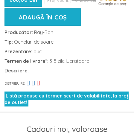
Preț vechi:
1 012,00 Lei
ADAUGĂ ÎN COȘ
Producător:
Ray-Ban
Tip:
Ochelari de soare
Prezentare:
buc
Termen de livrare*:
3-5 zile lucratoare
Descriere:
DISTRIBUIRE:
Listă produse cu termen scurt de valabilitate, la preț
de outlet!
Cadouri noi, valoroase