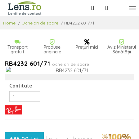
Home
/
Ochelari de soare
/
RB4232 601/71
Transport
Produse
Prețuri mici
Aviz Ministerul
gratuit
originale
Sănătății
RB4232 601/71
ochelari de soare
Cantitate
686,00 Lei