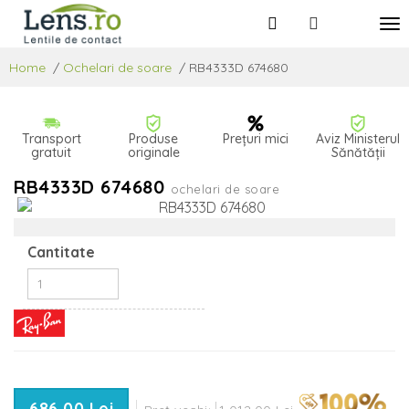
Home
/
Ochelari de soare
/
RB4333D 674680
Transport
Produse
Prețuri mici
Aviz Ministerul
gratuit
originale
Sănătății
RB4333D 674680
ochelari de soare
Cantitate
686,00 Lei