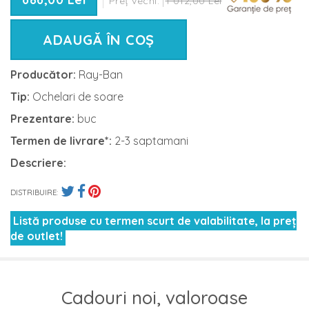
Preț vechi:
1 012,00 Lei
ADAUGĂ ÎN COȘ
Producător:
Ray-Ban
Tip:
Ochelari de soare
Prezentare:
buc
Termen de livrare*:
2-3 saptamani
Descriere:
DISTRIBUIRE:
Listă produse cu termen scurt de valabilitate, la preț
de outlet!
Cadouri noi, valoroase