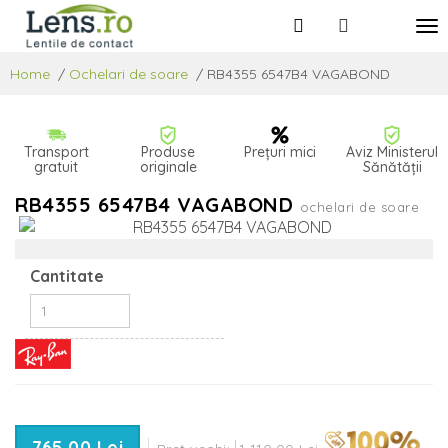
Home
/
Ochelari de soare
/
RB4355 6547B4 VAGABOND
Transport
Produse
Prețuri mici
Aviz Ministerul
gratuit
originale
Sănătății
RB4355 6547B4 VAGABOND
ochelari de soare
Cantitate
765,00 Lei