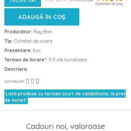
Preț vechi:
1 110,00 Lei
ADAUGĂ ÎN COȘ
Producător:
Ray-Ban
Tip:
Ochelari de soare
Prezentare:
buc
Termen de livrare*:
3-5 zile lucratoare
Descriere:
DISTRIBUIRE:
Listă produse cu termen scurt de valabilitate, la preț
de outlet!
Cadouri noi, valoroase