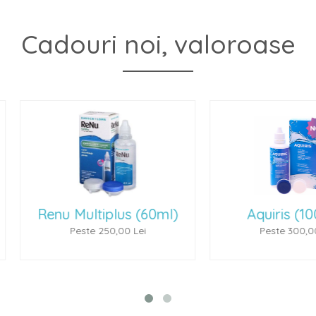
Cadouri noi, valoroase
(60ml)
Aquiris (100 ml)
P
ei
Peste 300,00 Lei
P