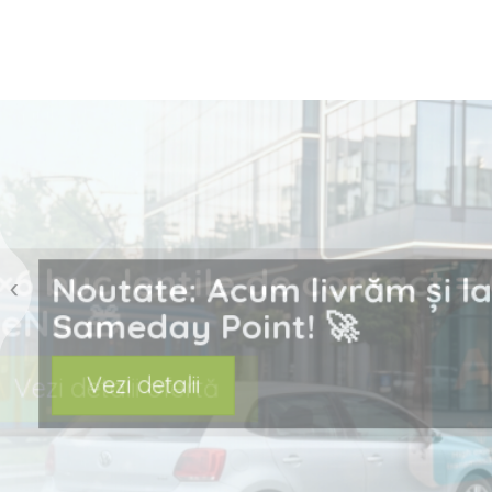
prev
Noutate: Acum livrăm ș
Sameday Point! 🚀
Vezi detalii