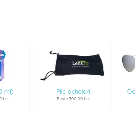
lic ochelari
Ochelari de soare 1
este 300,00 Lei
Peste 500,00 Lei