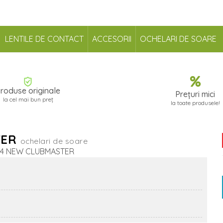
LENTILE DE CONTACT
ACCESORII
OCHELARI DE SOARE
roduse originale
Prețuri mici
la cel mai bun preț
la toate produsele!
TER
ochelari de soare