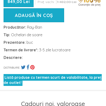
849,00 Lei
Preț vechi:
1 482,00 Lei
ADAUGĂ ÎN COȘ
Producător:
Ray-Ban
Tip:
Ochelari de soare
Prezentare:
buc
Termen de livrare*:
3-5 zile lucratoare
Descriere:
DISTRIBUIRE:
Listă produse cu termen scurt de valabilitate, la preț
de outlet!
Cadouri noi, valoroase