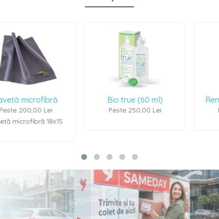
ră
Bio true (60 ml)
Renu Multiplus (60
Peste 250,00 Lei
Peste 250,00 Lei
x15