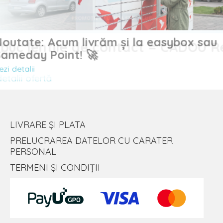
Noutate: Acum livrăm și la easybox sau
uc lentile de contact = CADOU
Sameday Point! 🚀
Vezi detalii
alii ofertă
LIVRARE ȘI PLATA
PRELUCRAREA DATELOR CU CARATER
PERSONAL
TERMENI ȘI CONDIȚII