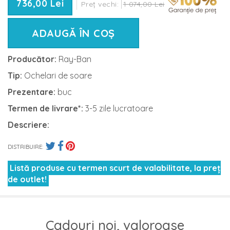
736,00 Lei
Preț vechi:
1 074,00 Lei
ADAUGĂ ÎN COȘ
Producător:
Ray-Ban
Tip:
Ochelari de soare
Prezentare:
buc
Termen de livrare*:
3-5 zile lucratoare
Descriere:
DISTRIBUIRE:
Listă produse cu termen scurt de valabilitate, la preț
de outlet!
Cadouri noi, valoroase