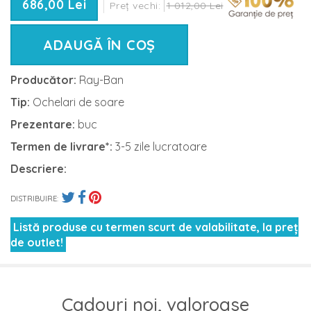
686,00 Lei
Preț vechi:
1 012,00 Lei
ADAUGĂ ÎN COȘ
Producător:
Ray-Ban
Tip:
Ochelari de soare
Prezentare:
buc
Termen de livrare*:
3-5 zile lucratoare
Descriere:
DISTRIBUIRE:
Listă produse cu termen scurt de valabilitate, la preț
de outlet!
Cadouri noi, valoroase