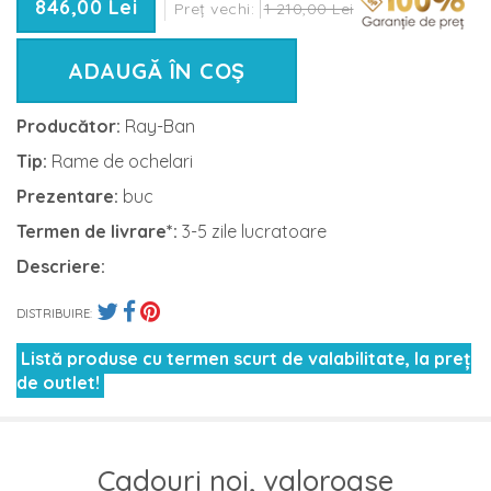
846,00 Lei
Preț vechi:
1 210,00 Lei
ADAUGĂ ÎN COȘ
Producător:
Ray-Ban
Tip:
Rame de ochelari
Prezentare:
buc
Termen de livrare*:
3-5 zile lucratoare
Descriere:
DISTRIBUIRE:
Listă produse cu termen scurt de valabilitate, la preț
de outlet!
Cadouri noi, valoroase