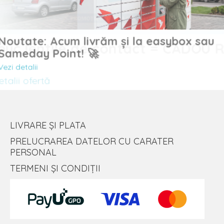
Noutate: Acum livrăm și la easybox sau
uc lentile de contact = CADOU
Sameday Point! 🚀
Vezi detalii
lii ofertă
LIVRARE ȘI PLATA
PRELUCRAREA DATELOR CU CARATER
PERSONAL
TERMENI ȘI CONDIȚII