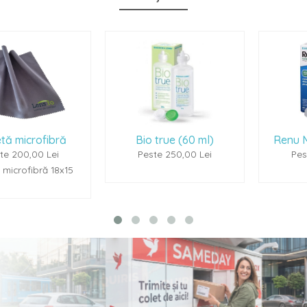
Bio true (60 ml)
Renu Multiplus (60m
Peste 250,00 Lei
Peste 250,00 Lei
15